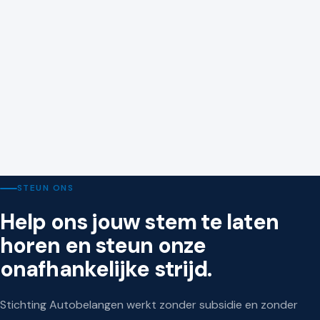
KAMER VAN KOOPHANDEL
9 juli 2026
Nieuwe wetten en regels voor ondernemers vanaf 1
juli 2026
STEUN ONS
Help ons jouw stem te laten
horen en steun onze
onafhankelijke strijd.
Stichting Autobelangen werkt zonder subsidie en zonder