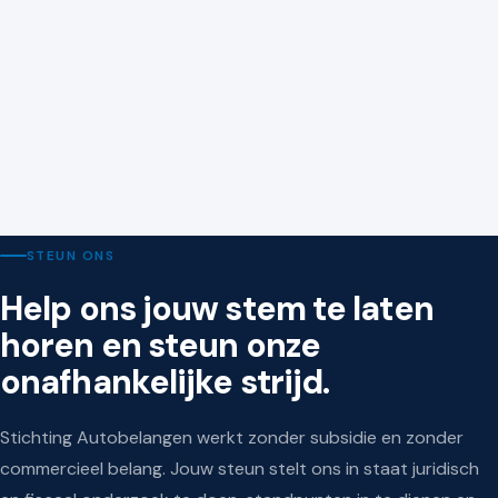
KAMER VAN KOOPHANDEL
9 juli 2026
Nieuwe wetten en regels voor ondernemers vanaf 1
juli 2026
STEUN ONS
Help ons jouw stem te laten
horen en steun onze
onafhankelijke strijd.
Stichting Autobelangen werkt zonder subsidie en zonder
commercieel belang. Jouw steun stelt ons in staat juridisch