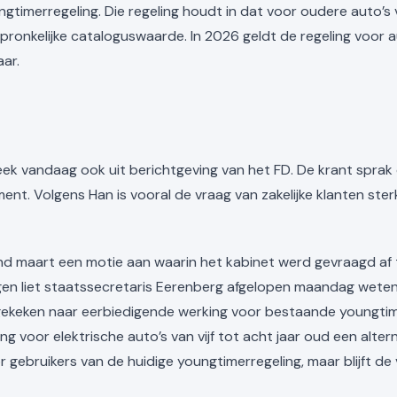
ungtimerregeling. Die regeling houdt in dat voor oudere auto’s
ronkelijke cataloguswaarde. In 2026 geldt de regeling voor au
aar.
bleek vandaag ook uit berichtgeving van het FD. De krant spr
t. Volgens Han is vooral de vraag van zakelijke klanten sterk t
d maart een motie aan waarin het kabinet werd gevraagd af t
ngen liet staatssecretaris Eerenberg afgelopen maandag wete
 gekeken naar eerbiedigende werking voor bestaande youngti
g voor elektrische auto’s van vijf tot acht jaar oud een alter
or gebruikers van de huidige youngtimerregeling, maar blijft 