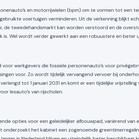
sonenauto’s en motorrijwielen (bpm) om te vormen tot een te
ruikte voertuigen verminderen. Uit de verkenning blijkt echt
oe, de tweedehandsmarkt kan worden verstoord en de overstap
 is. Wel wordt verder gewerkt aan een robuustere en beter 
 voor werkgevers die fossiele personenauto’s voor privégebru
ssingen voor. Zo wordt tijdelijk vervangend vervoer bij onde
lengd tot 1 januari 2031 en komt er een tijdelijke vrijstelling
oor lesauto’s van rijscholen.
lende opties voor een geleidelijker afbouwpad, variërend va
t onderzoekt het kabinet een zogenoemde greentimerregeling v
 langer in Nederland blijven en uiteindelijk beter beschikba