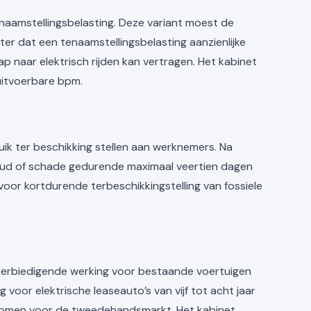
naamstellingsbelasting. Deze variant moest de
er dat een tenaamstellingsbelasting aanzienlijke
 naar elektrisch rijden kan vertragen. Het kabinet
uitvoerbare bpm.
ik ter beschikking stellen aan werknemers. Na
rhoud of schade gedurende maximaal veertien dagen
 voor kortdurende terbeschikkingstelling van fossiele
n eerbiedigende werking voor bestaande voertuigen
oor elektrische leaseauto’s van vijf tot acht jaar
ar komen voor de tweedehandsmarkt. Het kabinet