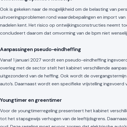
Ook is gekeken naar de mogelijkheid om de belasting van per
uitvoeringsproblemen rond waardebepalingen en import van geb
nadelen kent. Het risico op ontwijkingsconstructies neemt t
concludeert daarom dat omvorming van de bpm niet wenselijk
Aanpassingen pseudo-eindheffing
Vanaf 1 januari 2027 wordt een pseudo-eindheffing ingevoerd
overleg met de sector stelt het kabinet verschillende aanpa
uitgezonderd van de heffing. Ook wordt de overgangstermijn ver
auto’s. Daarnaast wordt een specifieke vrijstelling ingevoerd v
Youngtimer en greentimer
Voor de youngtimerregeling presenteert het kabinet verschil
tot het stapsgewijs verhogen van de leeftijdsgrens. Daarnaas
oud. Deze regeling moet ervoor zorgen dat elektrische auto’s