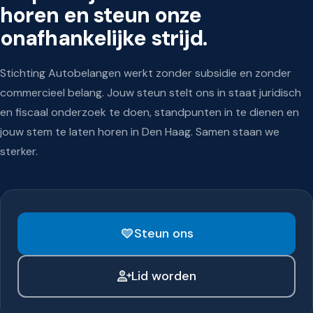
horen en steun onze
onafhankelijke strijd.
Stichting Autobelangen werkt zonder subsidie en zonder
commercieel belang. Jouw steun stelt ons in staat juridisch
en fiscaal onderzoek te doen, standpunten in te dienen en
jouw stem te laten horen in Den Haag. Samen staan we
sterker.
Steun ons
Steun onze onafhankelijke
strijd
Lid worden
Stichting Autobelangen werkt zonder
subsidie. Jouw steun maakt het verschil.